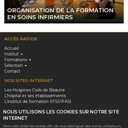
ORGANISATION DE LA FORMATION
EN SOINS INFIRMIERS
ACCÈS RAPIDE
MAIN
Accueil
Institut
NAVIGATION
Formations
Sélection
Contact
NOS SITES INTERNET
PIED
Les Hospices Civils de Beaune
L’hôpital et ses établissements
DE
L’institut de formation (IFSI/IFAS)
PAGE
Le musée de l’Hôtel-Dieu
NOUS UTILISONS LES COOKIES SUR NOTRE SITE
Le domaine des Hospices de Beaune
(LIEN
INTERNET
Le domaine des Hospices de Nuits
DES
NOUS CONTACTER
Notre site utilise les cookies afin de vous distinguer des autres utilisateurs,