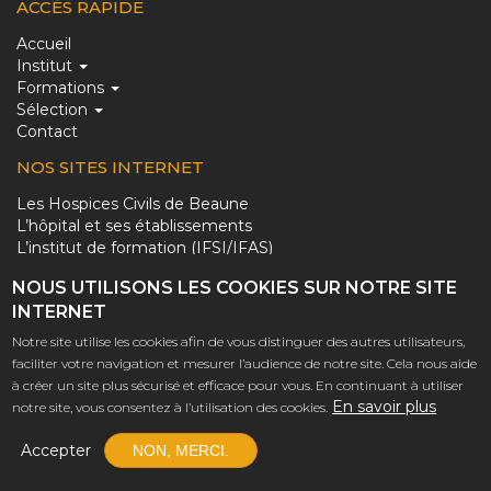
ACCÈS RAPIDE
MAIN
Accueil
Institut
NAVIGATION
Formations
Sélection
Contact
NOS SITES INTERNET
PIED
Les Hospices Civils de Beaune
L’hôpital et ses établissements
DE
L’institut de formation (IFSI/IFAS)
PAGE
Le musée de l’Hôtel-Dieu
NOUS UTILISONS LES COOKIES SUR NOTRE SITE
Le domaine des Hospices de Beaune
(LIEN
INTERNET
Le domaine des Hospices de Nuits
DES
NOUS CONTACTER
Notre site utilise les cookies afin de vous distinguer des autres utilisateurs,
SITES)
faciliter votre navigation et mesurer l’audience de notre site. Cela nous aide
Adresse
IFSI Beaune
à créer un site plus sécurisé et efficace pour vous. En continuant à utiliser
postale
Avenue Guigone de Salins
En savoir plus
notre site, vous consentez à l’utilisation des cookies.
BP 40104 – 21203 BEAUNE Cédex
Numéro
03 80 24 44 49
Accepter
NON, MERCI.
de
Copyright © -
Mentions légales
-
Données personnelles
téléphone